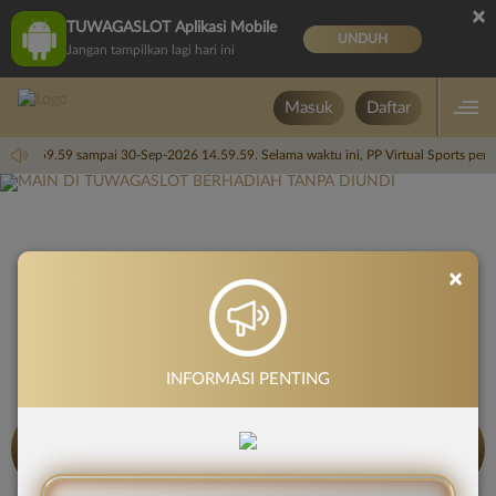
×
TUWAGASLOT Aplikasi Mobile
UNDUH
Jangan tampilkan lagi hari ini
Masuk
Daftar
dari 14.59.59 sampai 30-Sep-2026 14.59.59. Selama waktu ini, PP Virtual Sports pe
×
INFORMASI PENTING
JACKPOT
PLAY
IDR
12,665,251,027