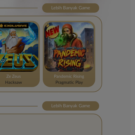
Lebih Banyak Game
Ze Zeus
Pandemic Rising
Hacksaw
Pragmatic Play
Lebih Banyak Game