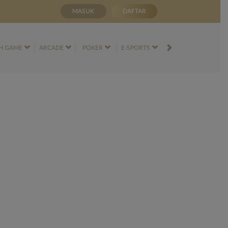
MASUK
DAFTAR
H GAME
ARCADE
POKER
E-SPORTS
SABUNG AYAM