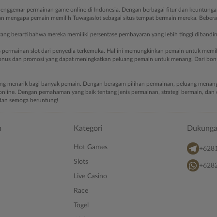
enggemar permainan game online di Indonesia. Dengan berbagai fitur dan keuntungan y
n mengapa pemain memilih Tuwagaslot sebagai situs tempat bermain mereka. Beberap
 yang berarti bahwa mereka memiliki persentase pembayaran yang lebih tinggi diband
s permainan slot dari penyedia terkemuka. Hal ini memungkinkan pemain untuk memil
bonus dan promosi yang dapat meningkatkan peluang pemain untuk menang. Dari bonus
ng menarik bagi banyak pemain. Dengan beragam pilihan permainan, peluang menang 
nline. Dengan pemahaman yang baik tentang jenis permainan, strategi bermain, da
dan semoga beruntung!
m
Kategori
Dukung
Hot Games
+628
Slots
+628
Live Casino
Race
Togel