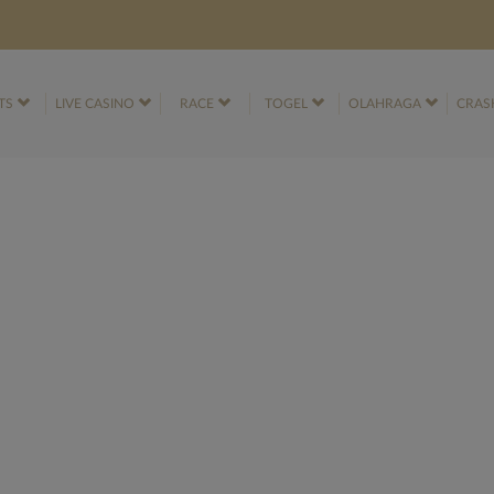
TS
LIVE CASINO
RACE
TOGEL
OLAHRAGA
CRAS